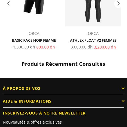
ORCA
ORCA
BASIC RACE NOIR FEMME
ATHLEX FLOAT V2 FEMMES
Prix
Prix
1,300.00 dh
800.00 dh
3,600.00 dh
3,200.00 dh
régulier
régulier
Produits Récemment Consultés
À PROPOS DE VO2
AIDE & INFORMATIONS
INSCRIVEZ-VOUS À NOTRE NEWSLETTER
Nouveautés & offres exclusives