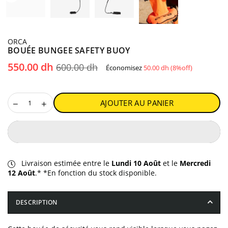
ORCA
BOUÉE BUNGEE SAFETY BUOY
Prix
550.00 dh
600.00 dh
Économisez
50.00 dh
(
8
%off)
régulier
AJOUTER AU PANIER
Livraison estimée entre le
Lundi 10 Août
et le
Mercredi
12 Août
.* *En fonction du stock disponible.
DESCRIPTION