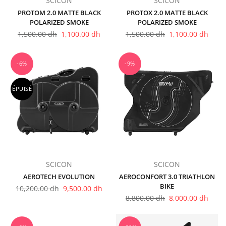
SCICON
SCICON
PROTOM 2.0 MATTE BLACK
PROTOX 2.0 MATTE BLACK
POLARIZED SMOKE
POLARIZED SMOKE
Prix
Prix
1,500.00 dh
1,100.00 dh
1,500.00 dh
1,100.00 dh
régulier
régulier
-6%
-9%
ÉPUISÉ
SCICON
SCICON
AEROTECH EVOLUTION
AEROCONFORT 3.0 TRIATHLON
BIKE
Prix
10,200.00 dh
9,500.00 dh
régulier
Prix
8,800.00 dh
8,000.00 dh
régulier