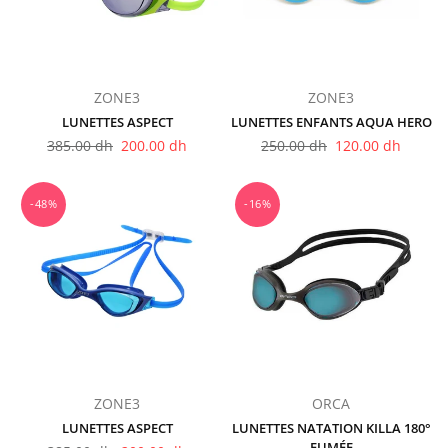
ZONE3
ZONE3
LUNETTES ASPECT
LUNETTES ENFANTS AQUA HERO
Prix
Prix
385.00 dh
200.00 dh
250.00 dh
120.00 dh
régulier
régulier
-48%
-16%
ZONE3
ORCA
LUNETTES ASPECT
LUNETTES NATATION KILLA 180°
FUMÉE