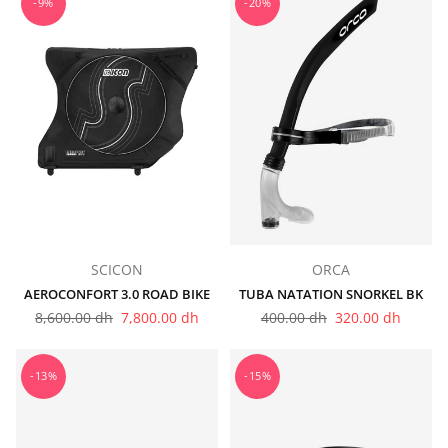
-9%
-20%
SCICON
ORCA
AEROCONFORT 3.0 ROAD BIKE
TUBA NATATION SNORKEL BK
Prix
Prix
8,600.00 dh
7,800.00 dh
400.00 dh
320.00 dh
régulier
régulier
-13%
-15%