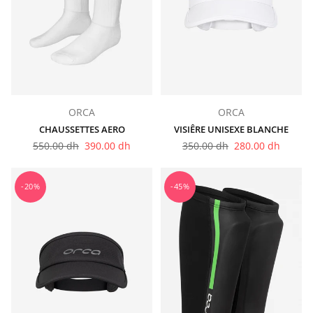
ORCA
ORCA
CHAUSSETTES AERO
VISIÊRE UNISEXE BLANCHE
Prix
Prix
550.00 dh
390.00 dh
350.00 dh
280.00 dh
régulier
régulier
-20%
-45%