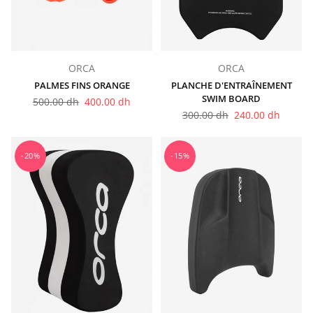
ORCA
ORCA
PALMES FINS ORANGE
PLANCHE D'ENTRAÎNEMENT
SWIM BOARD
Prix
500.00 dh
400.00 dh
régulier
Prix
300.00 dh
240.00 dh
régulier
-20%
-15%