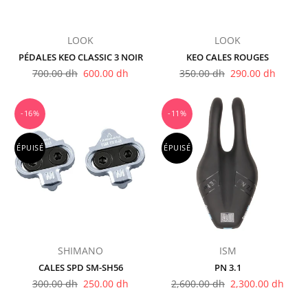
LOOK
LOOK
PÉDALES KEO CLASSIC 3 NOIR
KEO CALES ROUGES
Prix
Prix
700.00 dh
600.00 dh
350.00 dh
290.00 dh
régulier
régulier
-16%
-11%
ÉPUISÉ
ÉPUISÉ
SHIMANO
ISM
CALES SPD SM-SH56
PN 3.1
Prix
Prix
300.00 dh
250.00 dh
2,600.00 dh
2,300.00 dh
régulier
régulier