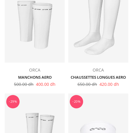
ORCA
ORCA
MANCHONS AERO
CHAUSSETTES LONGUES AERO
Prix
Prix
500.00 dh
400.00 dh
650.00 dh
420.00 dh
régulier
régulier
-29%
-20%