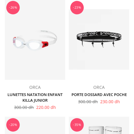
-26%
-23%
ORCA
ORCA
LUNETTES NATATION ENFANT
PORTE DOSSARD AVEC POCHE
KILLA JUNIOR
Prix
300.00 dh
230.00 dh
Prix
régulier
300.00 dh
220.00 dh
régulier
-20%
-35%