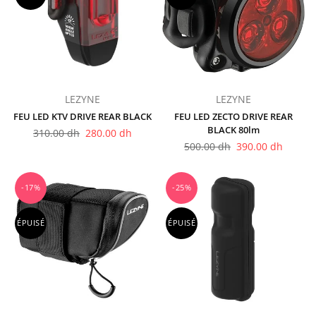
LEZYNE
LEZYNE
FEU LED KTV DRIVE REAR BLACK
FEU LED ZECTO DRIVE REAR
BLACK 80lm
Prix
310.00 dh
280.00 dh
régulier
Prix
500.00 dh
390.00 dh
régulier
-17%
-25%
ÉPUISÉ
ÉPUISÉ