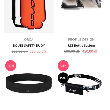
ORCA
PROFILE DESIGN
BOUÉE SAFETY BUOY
RZ3 Bottle System
Prix
Prix
600.00 dh
580.00 dh
600.00 dh
450.00 dh
régulier
régulier
-27%
-23%
ÉPUISÉ