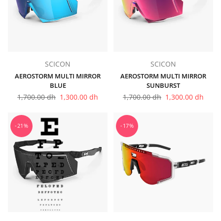
SCICON
SCICON
AEROSTORM MULTI MIRROR
AEROSTORM MULTI MIRROR
BLUE
SUNBURST
Prix
Prix
1,700.00 dh
1,300.00 dh
1,700.00 dh
1,300.00 dh
régulier
régulier
-21%
-17%