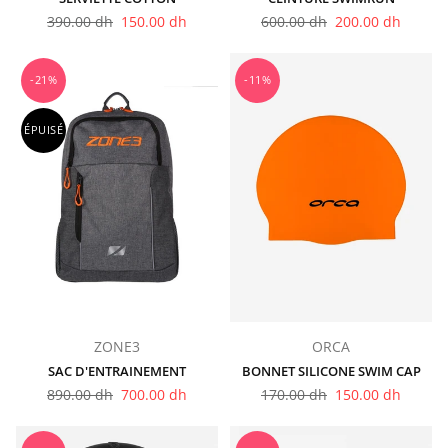
Prix
Prix
390.00 dh
150.00 dh
600.00 dh
200.00 dh
régulier
régulier
-21%
-11%
ÉPUISÉ
ZONE3
ORCA
SAC D'ENTRAINEMENT
BONNET SILICONE SWIM CAP
Prix
Prix
890.00 dh
700.00 dh
170.00 dh
150.00 dh
régulier
régulier