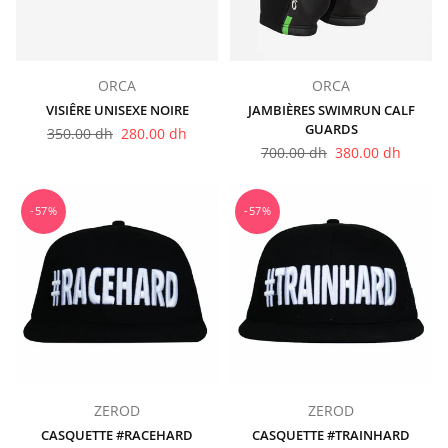
ORCA
ORCA
VISIÊRE UNISEXE NOIRE
JAMBIÈRES SWIMRUN CALF
GUARDS
Prix
350.00 dh
280.00 dh
régulier
Prix
700.00 dh
380.00 dh
régulier
-57%
-57%
ZEROD
ZEROD
CASQUETTE #RACEHARD
CASQUETTE #TRAINHARD