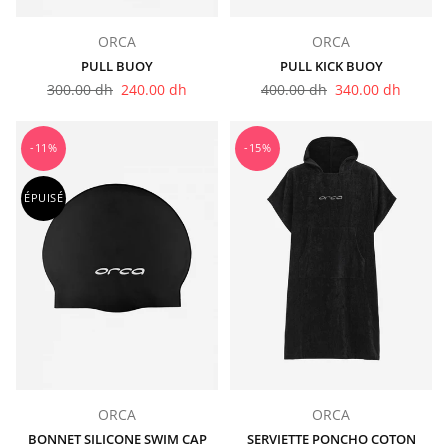
ORCA
ORCA
PULL BUOY
PULL KICK BUOY
Prix
Prix
300.00 dh
240.00 dh
400.00 dh
340.00 dh
régulier
régulier
-11%
-15%
ÉPUISÉ
ORCA
ORCA
BONNET SILICONE SWIM CAP
SERVIETTE PONCHO COTON