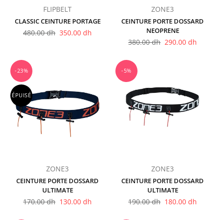
FLIPBELT
ZONE3
CLASSIC CEINTURE PORTAGE
CEINTURE PORTE DOSSARD
NEOPRENE
Prix
480.00 dh
350.00 dh
régulier
Prix
380.00 dh
290.00 dh
régulier
-23%
-5%
ÉPUISÉ
ZONE3
ZONE3
CEINTURE PORTE DOSSARD
CEINTURE PORTE DOSSARD
ULTIMATE
ULTIMATE
Prix
Prix
170.00 dh
130.00 dh
190.00 dh
180.00 dh
régulier
régulier