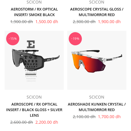
SCICON
SCICON
AEROSTORM / RX OPTICAL
AEROSCOPE CRYSTAL GLOSS /
INSERT/ SMOKE BLACK
MULTIMORROR RED
Prix
Prix
1,900.00 dh
1,500.00 dh
2,300.00 dh
1,900.00 dh
régulier
régulier
-15%
-19%
SCICON
SCICON
AEROSCOPE / RX OPTICAL
AEROSHADE KUNKEN CRYSTAL /
INSERT / BLACK GLOSS + SILVER
MULTIMORROR RED
LENS
Prix
2,100.00 dh
1,700.00 dh
Prix
régulier
2,600.00 dh
2,200.00 dh
régulier