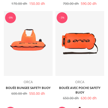
Prix
Prix
170.00 dh
150.00 dh
700.00 dh
590.00 dh
régulier
régulier
-8%
-3%
ORCA
ORCA
BOUÉE BUNGEE SAFETY BUOY
BOUÉE AVEC POCHE SAFETY
BUOY
Prix
600.00 dh
550.00 dh
régulier
Prix
650.00 dh
630.00 dh
régulier