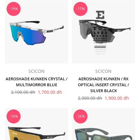
-19%
-17%
SCICON
SCICON
AEROSHADE KUNKEN CRYSTAL /
AEROSHADE KUNKEN / RX
MULTIMORROR BLUE
OPTICAL INSERT CRYSTAL /
SILVER BLACK
Prix
2,100.00 dh
1,700.00 dh
régulier
Prix
2,300.00 dh
1,900.00 dh
régulier
-16%
-26%