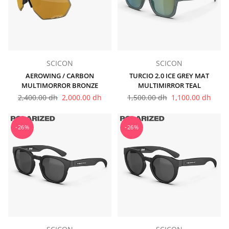
SCICON
SCICON
AEROWING / CARBON
TURCIO 2.0 ICE GREY MAT
MULTIMORROR BRONZE
MULTIMIRROR TEAL
Prix
Prix
2,400.00 dh
2,000.00 dh
1,500.00 dh
1,100.00 dh
régulier
régulier
-26%
-26%