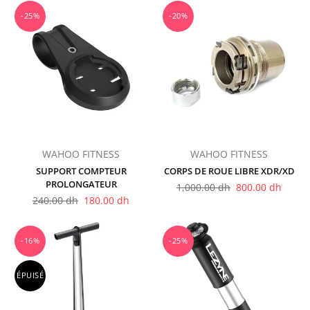
-25%
-20%
WAHOO FITNESS
WAHOO FITNESS
SUPPORT COMPTEUR
CORPS DE ROUE LIBRE XDR/XD
PROLONGATEUR
Prix
1,000.00 dh
800.00 dh
Prix
régulier
240.00 dh
180.00 dh
régulier
-16%
-25%
ÉPUISÉ