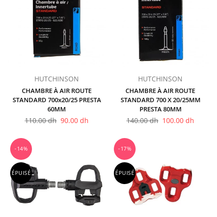
HUTCHINSON
HUTCHINSON
CHAMBRE À AIR ROUTE
CHAMBRE À AIR ROUTE
STANDARD 700x20/25 PRESTA
STANDARD 700 X 20/25MM
60MM
PRESTA 80MM
Prix
Prix
110.00 dh
90.00 dh
140.00 dh
100.00 dh
régulier
régulier
-14%
-17%
ÉPUISÉ
ÉPUISÉ