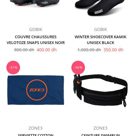
GOBIK
GOBIK
COUVRE CHAUSSURES
WINTER SHOECOVER KAMIK
VELOTOZE SNAPS UNISEX NOIR
UNISEX BLACK
Prix
Prix
800.00 dh
400.00 dh
1,000.00 dh
350.00 dh
régulier
régulier
-61%
-66%
ZONE3
ZONE3
SERVIETTE COTTON
CEINTURE SWIMRUN