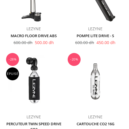
LEZYNE
LEZYNE
MACRO FLOOR DRIVE ABS
POMPE LITE DRIVE - S
Prix
Prix
600.00 dh
500.00 dh
600.00 dh
450.00 dh
régulier
régulier
-28%
-20%
ÉPUISÉ
LEZYNE
LEZYNE
PERCUTEUR TWIN SPEED DRIVE
CARTOUCHE CO2 16G