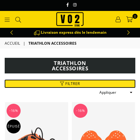
Facebook
Instagram
0
VO2
Livraison express dès le lendemain
ACCUEIL
|
TRIATHLON ACCESSOIRES
TRIATHLON
ACCESSOIRES
FILTRER
Appliquer
-16%
-16%
ÉPUISÉ