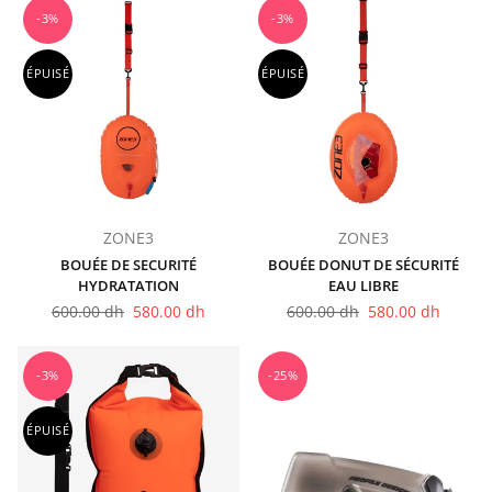
-3%
-3%
ÉPUISÉ
ÉPUISÉ
ZONE3
ZONE3
BOUÉE DE SECURITÉ
BOUÉE DONUT DE SÉCURITÉ
HYDRATATION
EAU LIBRE
Prix
Prix
600.00 dh
580.00 dh
600.00 dh
580.00 dh
régulier
régulier
-3%
-25%
ÉPUISÉ