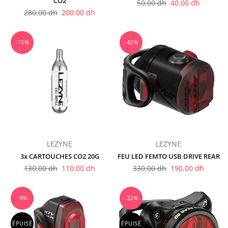
CO2
Prix
50.00 dh
40.00 dh
Prix
régulier
280.00 dh
200.00 dh
régulier
-15%
-42%
LEZYNE
LEZYNE
3x CARTOUCHES CO2 20G
FEU LED FEMTO USB DRIVE REAR
Prix
Prix
130.00 dh
110.00 dh
330.00 dh
190.00 dh
régulier
régulier
-9%
-22%
ÉPUISÉ
ÉPUISÉ