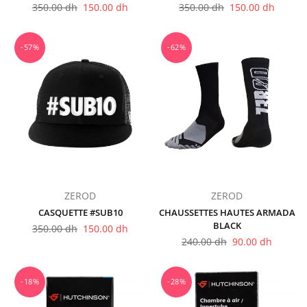
Prix
Prix
350.00 dh
150.00 dh
350.00 dh
150.00 dh
régulier
régulier
-57%
-62%
ZEROD
ZEROD
CASQUETTE #SUB10
CHAUSSETTES HAUTES ARMADA
BLACK
Prix
350.00 dh
150.00 dh
régulier
Prix
240.00 dh
90.00 dh
régulier
-18%
-28%