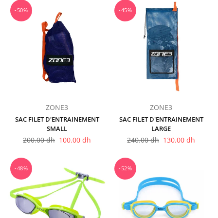
-50%
-45%
ZONE3
ZONE3
SAC FILET D'ENTRAINEMENT
SAC FILET D'ENTRAINEMENT
SMALL
LARGE
Prix
Prix
200.00 dh
100.00 dh
240.00 dh
130.00 dh
régulier
régulier
-48%
-52%