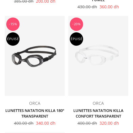
Prix
385.00 dh
200.00 dh
régulier
Prix
430.00 dh
360.00 dh
régulier
-15%
-20%
ÉPUISÉ
ÉPUISÉ
ORCA
ORCA
LUNETTES NATATION KILLA 180°
LUNETTES NATATION KILLA
TRANSPARENT
CONFORT TRANSPARENT
Prix
Prix
400.00 dh
340.00 dh
400.00 dh
320.00 dh
régulier
régulier