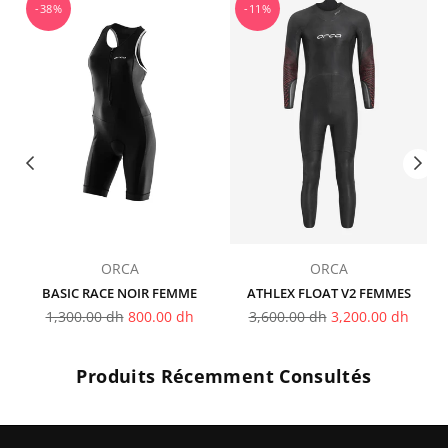
-38%
-11%
ORCA
ORCA
BASIC RACE NOIR FEMME
ATHLEX FLOAT V2 FEMMES
Prix
Prix
1,300.00 dh
800.00 dh
3,600.00 dh
3,200.00 dh
régulier
régulier
Produits Récemment Consultés