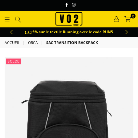
Facebook
Instagram
0
VO2
g avec le code RUN5
Livraison express dès le le
ACCUEIL
|
ORCA
|
SAC TRANSITION BACKPACK
SOLDE