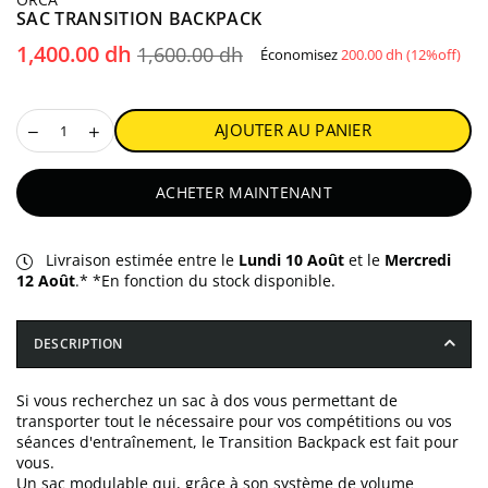
SAC TRANSITION BACKPACK
Prix
1,400.00 dh
1,600.00 dh
Économisez
200.00 dh
(
12
%off)
régulier
AJOUTER AU PANIER
ACHETER MAINTENANT
Livraison estimée entre le
Lundi 10 Août
et le
Mercredi
12 Août
.* *En fonction du stock disponible.
DESCRIPTION
Si vous recherchez un sac à dos vous permettant de
transporter tout le nécessaire pour vos compétitions ou vos
séances d'entraînement, le Transition Backpack est fait pour
vous.
Un sac modulable qui, grâce à son système de volume