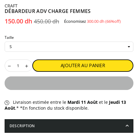
CRAFT
DÉBARDEUR ADV CHARGE FEMMES
Prix
150.00 dh
450.00 dh
Économisez
300.00 dh
(
66
%off)
régulier
Taille
AJOUTER AU PANIER
Livraison estimée entre le
Mardi 11 Août
et le
Jeudi 13
Août
.* *En fonction du stock disponible.
DESCRIPTION