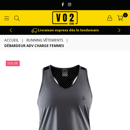
Facebook
Instagram
0
VO2
Livraison express dès le lendemain
ACCUEIL
|
RUNNING VÊTEMENTS
|
DÉBARDEUR ADV CHARGE FEMMES
SOLDE