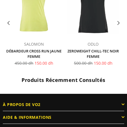
SALOMON
ODLO
S
DÉBARDEUR CROSS RUN JAUNE
ZEROWEIGHT CHILL-TEC NOIR
FEMME
FEMME
Prix
Prix
450.00 dh
150.00 dh
500.00 dh
150.00 dh
régulier
régulier
Produits Récemment Consultés
À PROPOS DE VO2
AIDE & INFORMATIONS