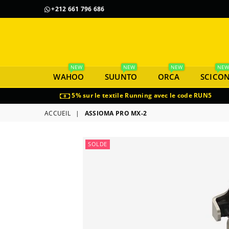
+212 661 796 686
NEW
NEW
NEW
NE
WAHOO
SUUNTO
ORCA
SCICO
5% sur le textile Running avec le code RUN5
ACCUEIL
|
ASSIOMA PRO MX-2
SOLDE