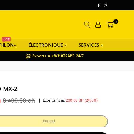
Facebook
Instagram
0
HOT
THLON
ÉLECTRONIQUE
SERVICES
Experts sur WHATSAPP 24/7
 MX-2
h
8,400.00 dh
|
Économisez
200.00 dh
(
2
%off)
ÉPUISÉ