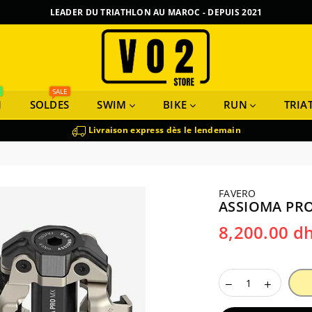
LEADER DU TRIATHLON AU MAROC - DEPUIS 2021
VO2
W
SALE
N
SOLDES
SWIM
BIKE
RUN
TRIA
Livraison express dès le lendemain
FAVERO
ASSIOMA PRO
Prix
8,200.00 d
régulier