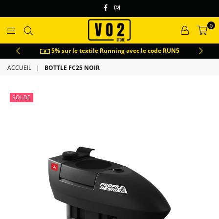
Facebook
Instagram
0
VO2
5% sur le textile Running avec le code RUN5
ACCUEIL
|
BOTTLE FC25 NOIR
SOLDE