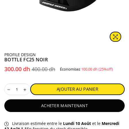
PROFILE DESIGN
BOTTLE FC25 NOIR
Prix
300.00 dh
400.00 dh
Économisez
100.00 dh
(
25
%off)
régulier
AJOUTER AU PANIER
ACHETER MAINTENANT
Livraison estimée entre le
Lundi 10 Août
et le
Mercredi
12 Août
.* *En fonction du stock disponible.