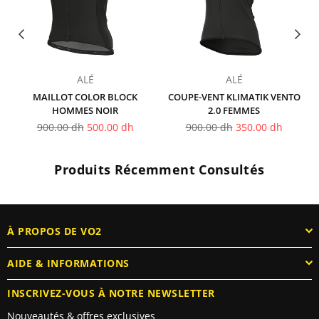
ALÉ
ALÉ
MAILLOT COLOR BLOCK
COUPE-VENT KLIMATIK VENTO
HOMMES NOIR
2.0 FEMMES
Prix
Prix
900.00 dh
500.00 dh
900.00 dh
350.00 dh
régulier
régulier
Produits Récemment Consultés
À PROPOS DE VO2
AIDE & INFORMATIONS
INSCRIVEZ-VOUS À NOTRE NEWSLETTER
Nouveautés & offres exclusives