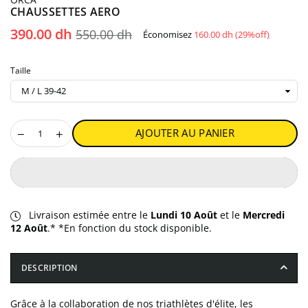
CHAUSSETTES AERO
Prix
390.00 dh
550.00 dh
Économisez
160.00 dh
(
29
%off)
régulier
Taille
AJOUTER AU PANIER
Livraison estimée entre le
Lundi 10 Août
et le
Mercredi
12 Août
.* *En fonction du stock disponible.
DESCRIPTION
Grâce à la collaboration de nos triathlètes d'élite, les