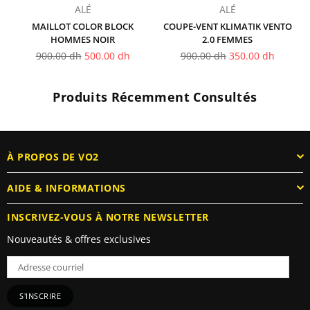
ALÉ
ALÉ
MAILLOT COLOR BLOCK
COUPE-VENT KLIMATIK VENTO
HOMMES NOIR
2.0 FEMMES
Prix
Prix
900.00 dh
500.00 dh
900.00 dh
350.00 dh
régulier
régulier
Produits Récemment Consultés
À PROPOS DE VO2
AIDE & INFORMATIONS
INSCRIVEZ-VOUS À NOTRE NEWSLETTER
Nouveautés & offres exclusives
S'INSCRIRE