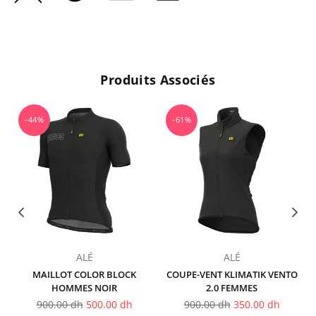
Produits Associés
-44%
-61%
ALÉ
ALÉ
MAILLOT COLOR BLOCK
COUPE-VENT KLIMATIK VENTO
HOMMES NOIR
2.0 FEMMES
Prix
Prix
900.00 dh
500.00 dh
900.00 dh
350.00 dh