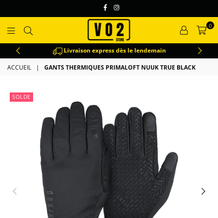
Facebook
Instagram
0
VO2
Livraison express dès le lendemain
ACCUEIL
|
GANTS THERMIQUES PRIMALOFT NUUK TRUE BLACK
SOLDE