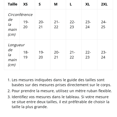
Taille
XS
S
M
L
XL
2XL
Circonférence
de
19-
20-
21-
22-
23-
24-
la
20
21
22
23
24
25
main
(cm)
Longueur
de
18-
19-
20-
21-
22-
23-
la
19
20
21
22
23
24
main
(cm)
Les mesures indiquées dans le guide des tailles sont
basées sur des mesures prises directement sur le corps.
Pour prendre la mesure, utilisez un mètre ruban flexible.
Identifiez vos mesures dans le tableau. Si votre mesure
se situe entre deux tailles, il est préférable de choisir la
taille la plus grande.